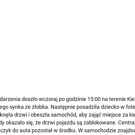
darzenia doszło wczoraj po godzinie 15:00 na terenie K
iego synka ze żłobka. Następnie posadziła dziecko w fote
nęła drzwi i obeszła samochód, aby zająć miejsce za ki
y okazało się, że drzwi pojazdu są zablokowane. Centra
uczyk do auta pozostał w środku. W samochodzie znajdow