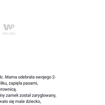
ielc. Mama odebrała swojego 2-
liku, zapięła pasami,
erownicą.
lny zamek został zaryglowany,
ało się małe dziecko,