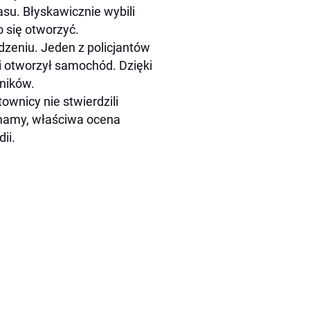
asu. Błyskawicznie wybili
o się otworzyć.
dzeniu. Jeden z policjantów
i otworzył samochód. Dzięki
ników.
wnicy nie stwierdzili
 mamy, właściwa ocena
ii.