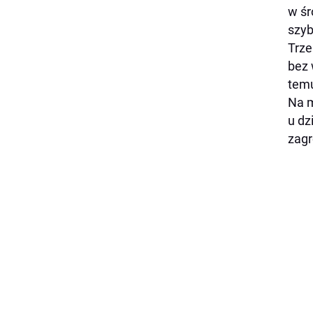
w śr
szyb
Trze
bez 
temu
Na m
u dz
zagr