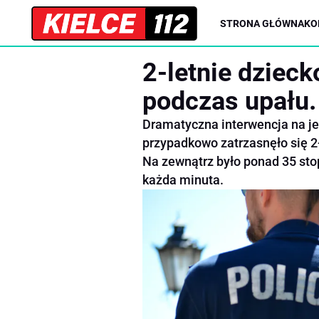
STRONA GŁÓWNA
KO
2-letnie dziec
podczas upału. 
Dramatyczna interwencja na je
przypadkowo zatrzasnęło się 2-
Na zewnątrz było ponad 35 stopn
każda minuta.