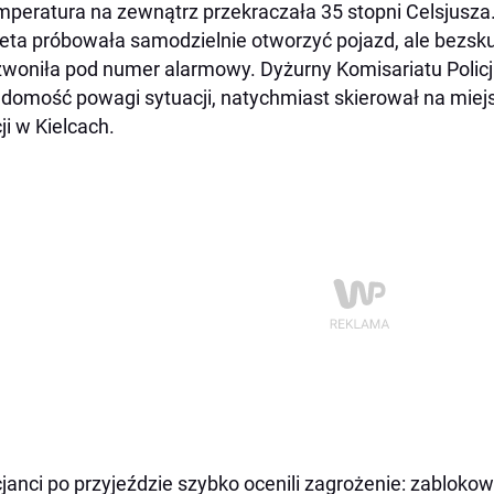
mperatura na zewnątrz przekraczała 35 stopni Celsjusza
eta próbowała samodzielnie otworzyć pojazd, ale bezskut
woniła pod numer alarmowy. Dyżurny Komisariatu Policji
domość powagi sytuacji, natychmiast skierował na miejs
cji w Kielcach.
cjanci po przyjeździe szybko ocenili zagrożenie: zablok