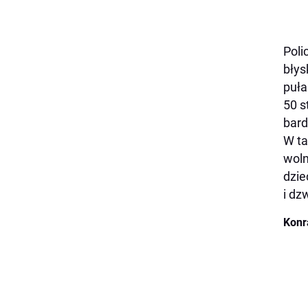
Poli
błys
puła
50 s
bard
W ta
woln
dzie
i dz
Konr