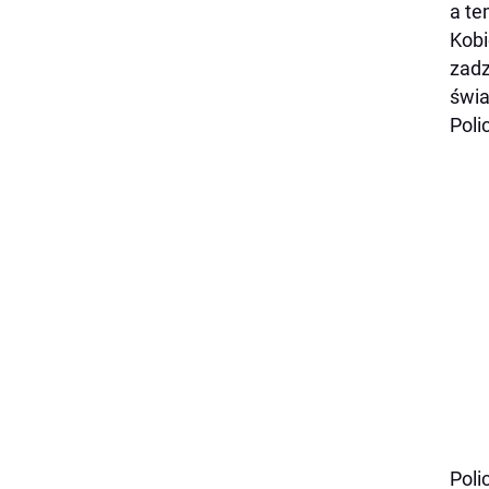
a te
Kobi
zadz
świa
Poli
Poli