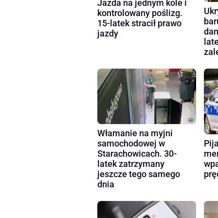
Jazda na jednym kole i
Ukr
kontrolowany poślizg.
bar
15-latek stracił prawo
dan
jazdy
lat
zal
Włamanie na myjni
Pij
samochodowej w
mer
Starachowicach. 30-
wpa
latek zatrzymany
prę
jeszcze tego samego
dnia