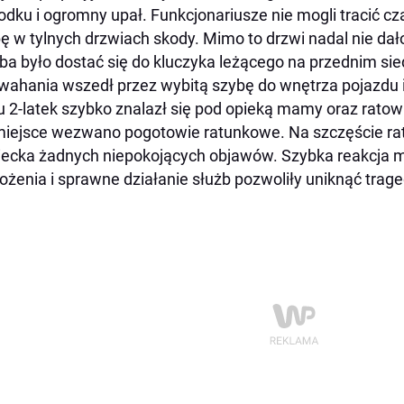
odku i ogromny upał. Funkcjonariusze nie mogli tracić cz
ę w tylnych drzwiach skody. Mimo to drzwi nadal nie dał
ba było dostać się do kluczyka leżącego na przednim sie
wahania wszedł przez wybitą szybę do wnętrza pojazdu 
 2-latek szybko znalazł się pod opieką mamy oraz ratow
iejsce wezwano pogotowie ratunkowe. Na szczęście rato
iecka żadnych niepokojących objawów. Szybka reakcja
ożenia i sprawne działanie służb pozwoliły uniknąć traged