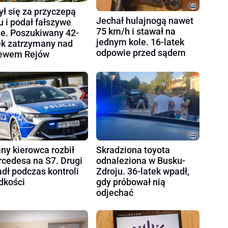
ył się za przyczepą
Jechał hulajnogą nawet
u i podał fałszywe
75 km/h i stawał na
e. Poszukiwany 42-
jednym kole. 16-latek
ek zatrzymany nad
odpowie przed sądem
ewem Rejów
Skradziona toyota
any kierowca rozbił
odnaleziona w Busku-
cedesa na S7. Drugi
Zdroju. 36-latek wpadł,
dł podczas kontroli
gdy próbował nią
dkości
odjechać