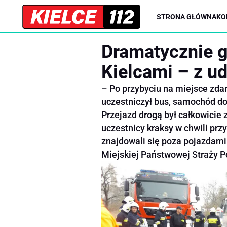
STRONA GŁÓWNA
KO
Dramatycznie 
Kielcami – z u
– Po przybyciu na miejsce zdar
uczestniczył bus, samochód do
Przejazd drogą był całkowici
uczestnicy kraksy w chwili prz
znajdowali się poza pojazdam
Miejskiej Państwowej Straży P