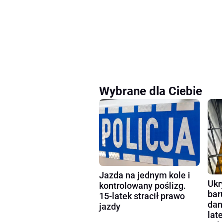
Wybrane dla Ciebie
Jazda na jednym kole i
Ukr
kontrolowany poślizg.
bar
15-latek stracił prawo
dan
jazdy
lat