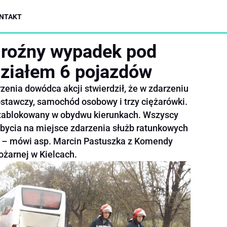
NTAKT
groźny wypadek pod
działem 6 pojazdów
zenia dowódca akcji stwierdził, że w zdarzeniu
stawczy, samochód osobowy i trzy ciężarówki.
e zablokowany w obydwu kierunkach. Wszyscy
ybycia na miejsce zdarzenia służb ratunkowych
i – mówi asp. Marcin Pastuszka z Komendy
ożarnej w Kielcach.