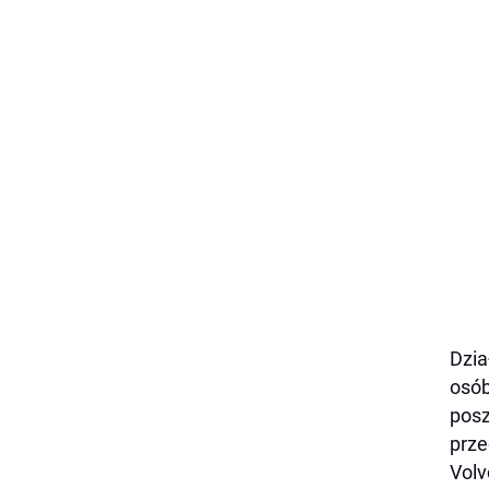
Dzia
osób
posz
prze
Volv