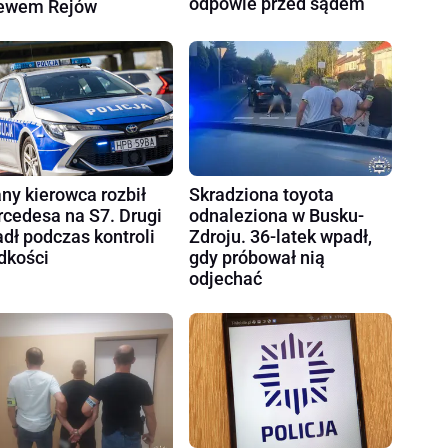
odpowie przed sądem
ewem Rejów
Skradziona toyota
any kierowca rozbił
odnaleziona w Busku-
cedesa na S7. Drugi
Zdroju. 36-latek wpadł,
dł podczas kontroli
gdy próbował nią
dkości
odjechać