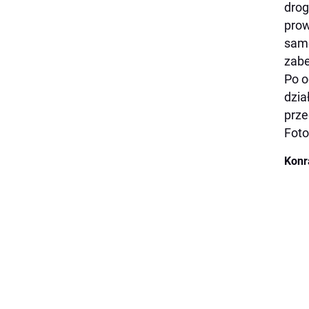
drog
prow
samo
zabe
Po o
dzia
prz
Foto
Konr