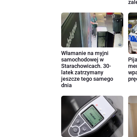
zal
Włamanie na myjni
Pij
samochodowej w
mer
Starachowicach. 30-
wpa
latek zatrzymany
prę
jeszcze tego samego
dnia