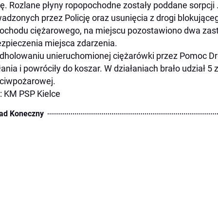
ę. Rozlane płyny ropopochodne zostały poddane sorpcji 
adzonych przez Policję oraz usunięcia z drogi blokujące
chodu ciężarowego, na miejscu pozostawiono dwa zastę
zpieczenia miejsca zdarzenia.
dholowaniu unieruchomionej ciężarówki przez Pomoc D
łania i powróciły do koszar. W działaniach brało udział 
eciwpożarowej.
: KM PSP Kielce
ad Koneczny