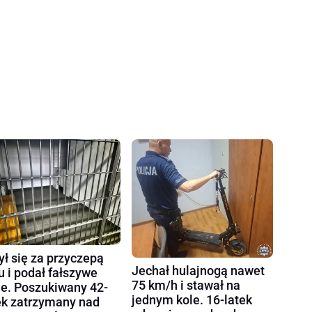
ył się za przyczepą
Jechał hulajnogą nawet
u i podał fałszywe
75 km/h i stawał na
e. Poszukiwany 42-
jednym kole. 16-latek
ek zatrzymany nad