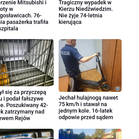
rzenie Mitsubishi i
Tragiczny wypadek w
oty w
Kierzu Niedźwiedzim.
gosławicach. 76-
Nie żyje 74-letnia
nia pasażerka trafiła
kierująca
szpitala
ył się za przyczepą
Jechał hulajnogą nawet
u i podał fałszywe
75 km/h i stawał na
e. Poszukiwany 42-
jednym kole. 16-latek
ek zatrzymany nad
odpowie przed sądem
ewem Rejów