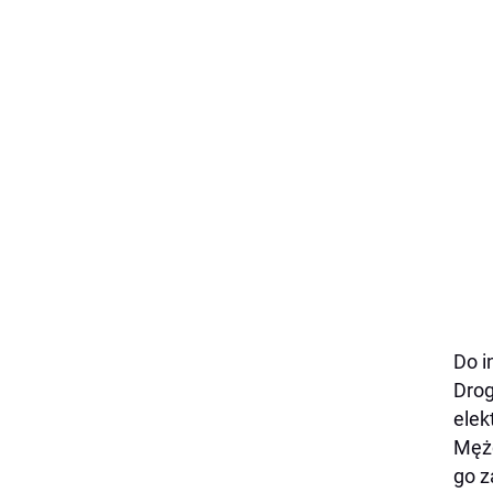
Do i
Drog
elek
Mężc
go z