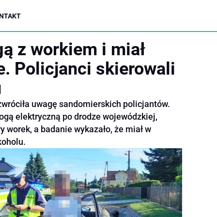
NTAKT
gą z workiem i miał
e. Policjanci skierowali
u
zwróciła uwagę sandomierskich policjantów.
ogą elektryczną po drodze wojewódzkiej,
y worek, a badanie wykazało, że miał w
koholu.