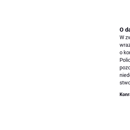
O d
W zw
wraz
o ko
Poli
pozo
nied
stwo
Konr