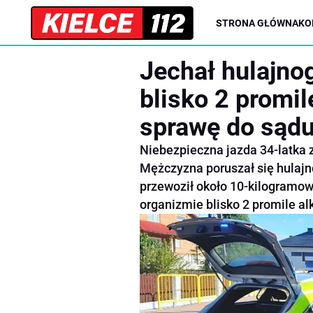
STRONA GŁÓWNA
KO
Jechał hulajno
blisko 2 promil
sprawę do sąd
Niebezpieczna jazda 34-latka 
Mężczyzna poruszał się hulajn
przewoził około 10-kilogramow
organizmie blisko 2 promile al