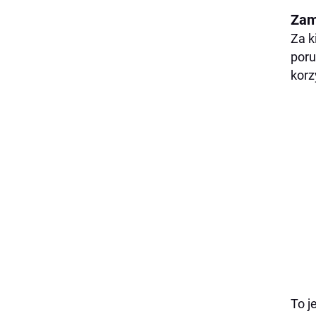
Zam
Za k
poru
korz
To j