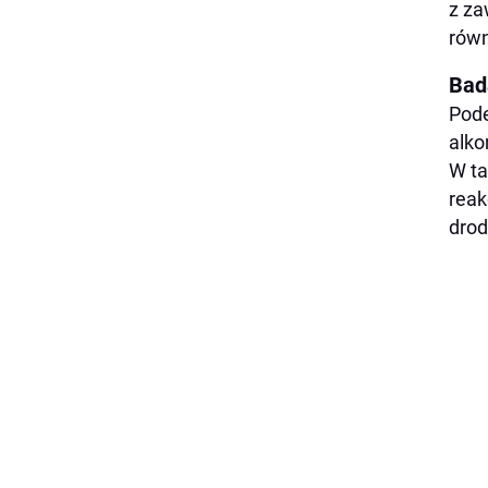
z za
równ
Bad
Pode
alko
W ta
reak
drod