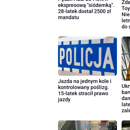
Zde
ekspresową "siódemką".
Toy
28-latek dostał 2500 zł
Nie
mandatu
let
do 
Jazda na jednym kole i
Ukr
kontrolowany poślizg.
bar
15-latek stracił prawo
dan
jazdy
lat
zal