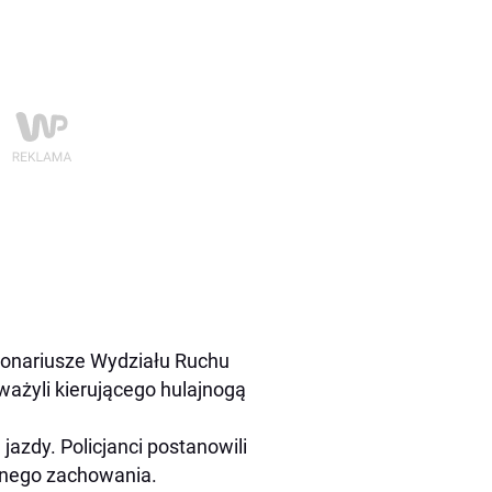
jonariusze Wydziału Ruchu
żyli kierującego hulajnogą
zdy. Policjanci postanowili
znego zachowania.