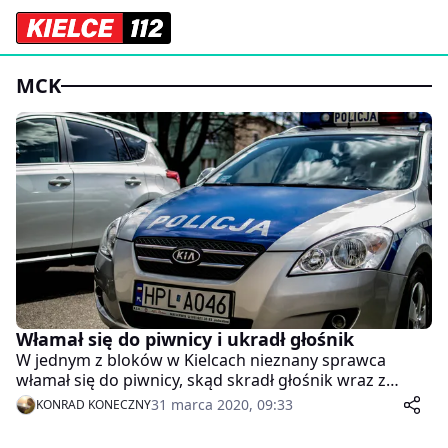
MCK
Włamał się do piwnicy i ukradł głośnik
W jednym z bloków w Kielcach nieznany sprawca
włamał się do piwnicy, skąd skradł głośnik wraz z
okablowaniem o wartości 300 złotych. Zdarzenie miało
31 marca 2020, 09:33
KONRAD KONECZNY
miejsce 15 marca 2020 roku.