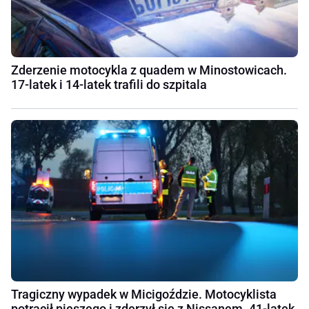
Zderzenie motocykla z quadem w Minostowicach.
17-latek i 14-latek trafili do szpitala
Tragiczny wypadek w Micigoździe. Motocyklista
potrącił pieszego i zderzył się z Nissanem. 41-latek