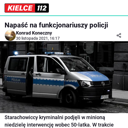
Napaść na funkcjonariuszy policji
Konrad Koneczny
30 listopada 2021, 16:17
Starachowiccy kryminalni podjęli w minioną
niedzielę interwencję wobec 50-latka. W trakcie