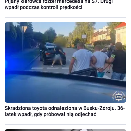
Pijany kierowca rozbił mercedesa na S7. Drugi
wpadł podczas kontroli prędkości
Skradziona toyota odnaleziona w Busku-Zdroju. 36-
latek wpadł, gdy próbował nią odjechać