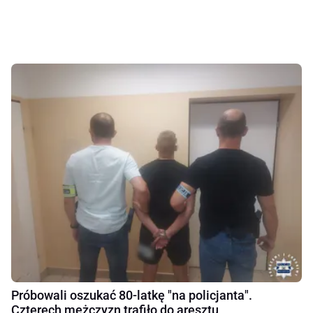
Próbowali oszukać 80-latkę "na policjanta".
Czterech mężczyzn trafiło do aresztu