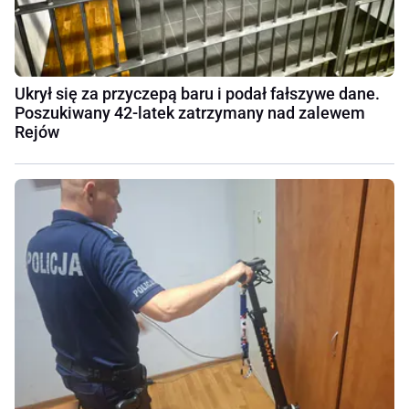
Ukrył się za przyczepą baru i podał fałszywe dane.
Poszukiwany 42-latek zatrzymany nad zalewem
Rejów