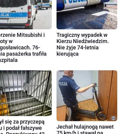
rzenie Mitsubishi i
Tragiczny wypadek w
oty w
Kierzu Niedźwiedzim.
gosławicach. 76-
Nie żyje 74-letnia
nia pasażerka trafiła
kierująca
szpitala
ył się za przyczepą
Jechał hulajnogą nawet
u i podał fałszywe
75 km/h i stawał na