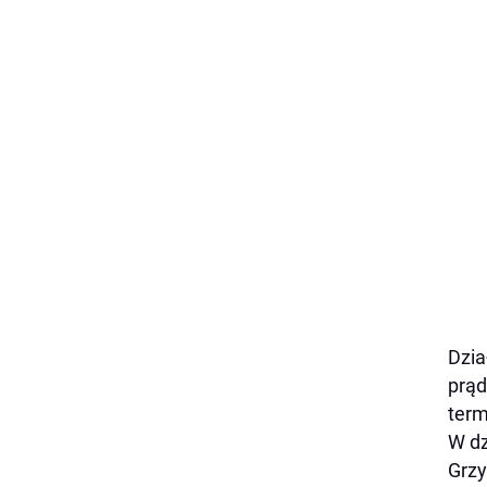
Dzia
prąd
term
W dz
Grz