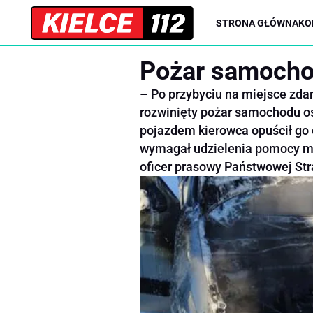
STRONA GŁÓWNA
KO
Pożar samoch
– Po przybyciu na miejsce zda
rozwinięty pożar samochodu o
pojazdem kierowca opuścił go o
wymagał udzielenia pomocy me
oficer prasowy Państwowej Str