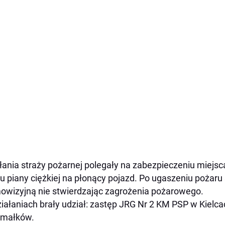
łania straży pożarnej polegały na zabezpieczeniu miejsc
u piany ciężkiej na płonący pojazd. Po ugaszeniu poża
owizyjną nie stwierdzając zagrożenia pożarowego.
iałaniach brały udział: zastęp JRG Nr 2 KM PSP w Kielc
ymałków.