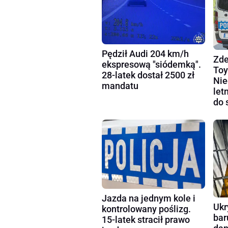
Pędził Audi 204 km/h
Zde
ekspresową "siódemką".
Toy
28-latek dostał 2500 zł
Nie
mandatu
let
do 
Jazda na jednym kole i
Ukr
kontrolowany poślizg.
bar
15-latek stracił prawo