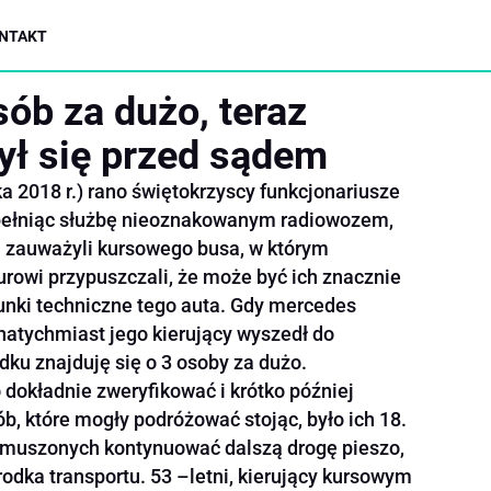
NTAKT
ób za dużo, teraz
ył się przed sądem
a 2018 r.) rano świętokrzyscy funkcjonariusze
pełniąc służbę nieoznakowanym radiowozem,
h zauważyli kursowego busa, w którym
owi przypuszczali, że może być ich znacznie
runki techniczne tego auta. Gdy mercedes
 natychmiast jego kierujący wyszedł do
odku znajduję się o 3 osoby za dużo.
 dokładnie zweryfikować i krótko później
ób, które mogły podróżować stojąc, było ich 18.
zmuszonych kontynuować dalszą drogę pieszo,
rodka transportu. 53 –letni, kierujący kursowym