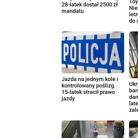
Toy
28-latek dostał 2500 zł
Nie
mandatu
let
do 
Jazda na jednym kole i
Ukr
kontrolowany poślizg.
bar
15-latek stracił prawo
dan
jazdy
lat
zal