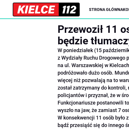
STRONA GŁÓWNA
KO
Przewoził 11 os
będzie tłumacz
W poniedziałek (15 październik
z Wydziały Ruchu Drogowego 
na ul. Warszawskiej w Kielcac
podróżowało dużo osób. Mundur
więcej niż pozwalają na to wa
został zatrzymany do kontroli,
policjantów i przyznał, że w śr
Funkcjonariusze postanowili to
wyszło na jaw, że zamiast 7 os
W konsekwencji 11 osób było 
bądź przesiąść się do innego ś