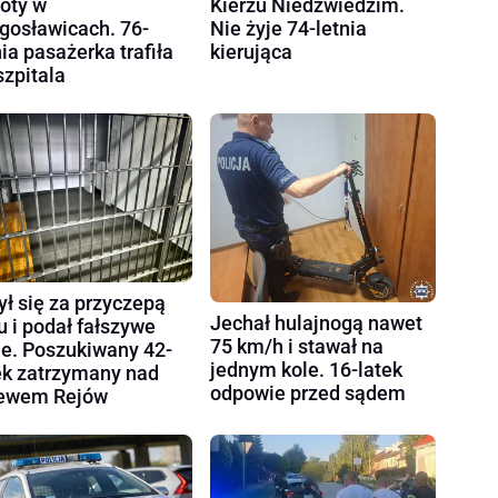
oty w
Kierzu Niedźwiedzim.
gosławicach. 76-
Nie żyje 74-letnia
nia pasażerka trafiła
kierująca
szpitala
ył się za przyczepą
Jechał hulajnogą nawet
u i podał fałszywe
75 km/h i stawał na
e. Poszukiwany 42-
jednym kole. 16-latek
ek zatrzymany nad
odpowie przed sądem
ewem Rejów