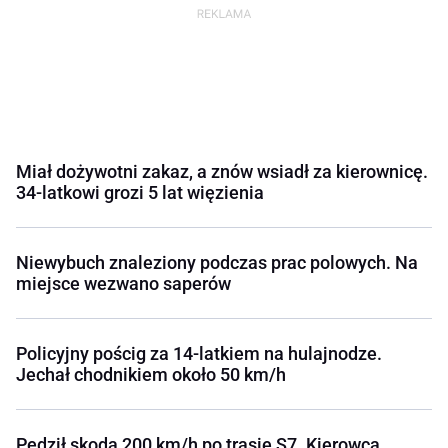
Miał dożywotni zakaz, a znów wsiadł za kierownicę.
34-latkowi grozi 5 lat więzienia
Niewybuch znaleziony podczas prac polowych. Na
miejsce wezwano saperów
Policyjny pościg za 14-latkiem na hulajnodze.
Jechał chodnikiem około 50 km/h
Pędził skodą 200 km/h po trasie S7. Kierowca