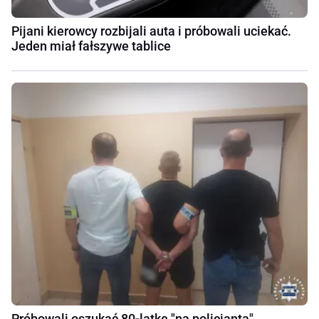
Pijani kierowcy rozbijali auta i próbowali uciekać.
Jeden miał fałszywe tablice
Próbowali oszukać 80-latkę "na policjanta".