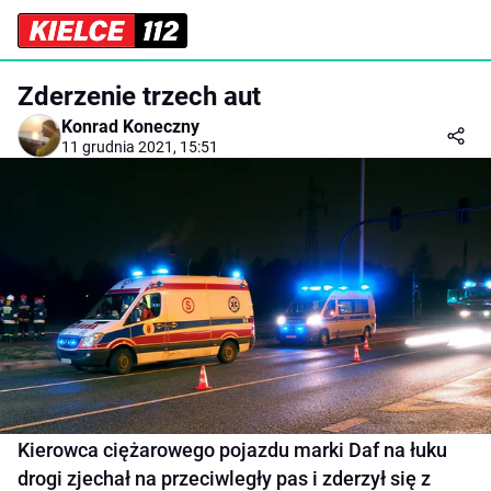
Zderzenie trzech aut
Konrad Koneczny
11 grudnia 2021, 15:51
Kierowca ciężarowego pojazdu marki Daf na łuku
drogi zjechał na przeciwległy pas i zderzył się z