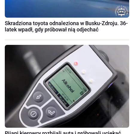
Skradziona toyota odnaleziona w Busku-Zdroju. 36-
latek wpadł, gdy próbował nią odjechać
Pijani kierowcy rozbijali auta i próbowali uciekać.