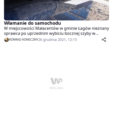
Włamanie do samochodu
W miejscowości Małacentów w gminie Łagów nieznany
sprawca po uprzednim wybiciu bocznej szyby w
drzwiach pojazdu marki BMW, dostał się do jego
26 grudnia 2021, 12:15
KONRAD KONECZNY
wnętrza, skąd dokonał kradzieży radia
samochodowego i nagłośnienia. Właściciel oszacował
wartość strat na kwotę 1700 złotych. Zdarzenie miało
miejsce 25 grudnia 2021 r.