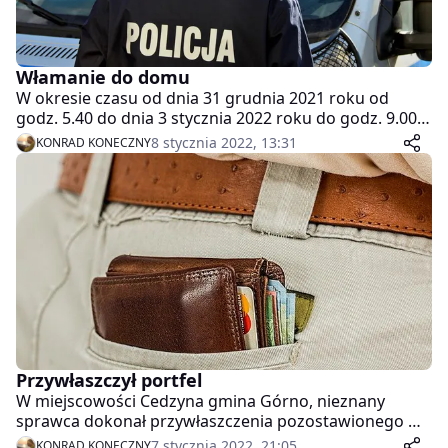
Włamanie do domu
W okresie czasu od dnia 31 grudnia 2021 roku od
godz. 5.40 do dnia 3 stycznia 2022 roku do godz. 9.00
w miejscowości Raków nieznany sprawca poprzez
8 stycznia 2022, 13:31
KONRAD KONECZNY
wyważenie drzwi balkonowych dostał się do wnętrza
domu jednorodzinnego, a następnie dokonał
kradzieży pieniędzy w kwocie 3.000 złotych.
Przywłaszczył portfel
W miejscowości Cedzyna gmina Górno, nieznany
sprawca dokonał przywłaszczenia pozostawionego w
sklepie portfela wraz z zawartością: dowodu
7 stycznia 2022, 21:05
KONRAD KONECZNY