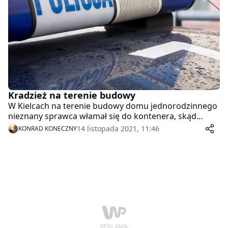
Kradzież na terenie budowy
W Kielcach na terenie budowy domu jednorodzinnego
nieznany sprawca włamał się do kontenera, skąd
dokonał kradzieży 3 wkrętarek z ładowarkami,
14 listopada 2021, 11:46
KONRAD KONECZNY
wiertarki, pilarki oraz 50 metrów kabli elektrycznych.
Zgłaszający określił wartość strat na 5 500 złotych.
Zdarzenie miało miejsce 12 listopada 2021 r.