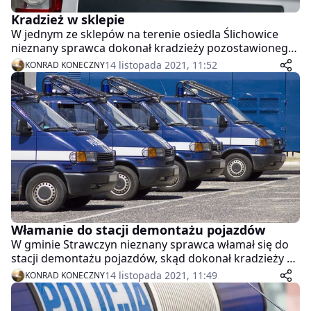
Kradzież w sklepie
W jednym ze sklepów na terenie osiedla Ślichowice
nieznany sprawca dokonał kradzieży pozostawionego
portfela z zawartością dokumentów, dwóch kart
14 listopada 2021, 11:52
KONRAD KONECZNY
płatniczych oraz gotówki w kwocie 350 złotych.
Następnie sprawca przy użyciu przywłaszczonych kart
dokonał 2 płatności za zakupy w sklepach, powodując
straty w kwocie blisko 20 złotych. Zdarzenie miało
miejsce 13 listopada 2021 r.
Włamanie do stacji demontażu pojazdów
W gminie Strawczyn nieznany sprawca włamał się do
stacji demontażu pojazdów, skąd dokonał kradzieży 5
katalizatorów. Zgłaszający określił wartość strat na
14 listopada 2021, 11:49
KONRAD KONECZNY
kwotę 5000 złotych. Zdarzenie miało miejsce 13
listopada 2021 r.