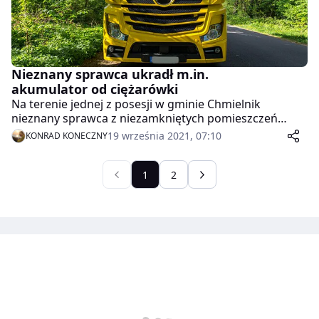
Nieznany sprawca ukradł m.in.
akumulator od ciężarówki
Na terenie jednej z posesji w gminie Chmielnik
nieznany sprawca z niezamkniętych pomieszczeń
gospodarczych dokonał kradzieży m.in. akumulatora
19 września 2021, 07:10
KONRAD KONECZNY
od samochodu ciężarowego, kompletu kluczy
nasadowych, pilarki spalinowej, kosy akumulatorowej
oraz dwóch pasów transportowych. Zgłaszający
1
2
określił wartość strat na kwotę 2000 złotych. Zdarzenie
miało miejsce 17 września 2021 r.