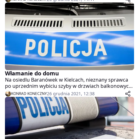
oszacował łączną sumę strat na kwotę 3000 złotych.
Zdarzenie miało miejsce 24 grudnia 2021 r.
Włamanie do domu
Na osiedlu Baranówek w Kielcach, nieznany sprawca
po uprzednim wybiciu szyby w drzwiach balkonowych,
dostał się do obiektu w budowie, a następnie dokonał
26 grudnia 2021, 12:38
KONRAD KONECZNY
kradzieży urządzenia do osuszania pomieszczeń.
Właściciel oszacował wartość strat na kwotę 8000
złotych.