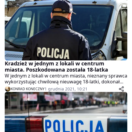
spędził w celi.
Kradzież w jednym z lokali w centrum
miasta. Poszkodowana została 18-latka
W jednym z lokali w centrum miasta, nieznany sprawca
wykorzystując chwilową nieuwagę 18-latki, dokonał
kradzieży jej torebki z telefonem z komórkowym,
1 grudnia 2021, 10:21
KONRAD KONECZNY
pieniędzmi i rzeczami osobistymi. Straty oszacowane
zostały na kwotę blisko 2000 złotych. Zdarzenie miało
miejsce 28.11.2021 r.