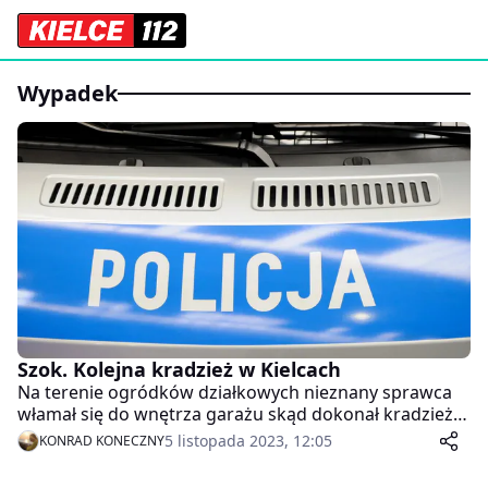
wypadek
Szok. Kolejna kradzież w Kielcach
Na terenie ogródków działkowych nieznany sprawca
włamał się do wnętrza garażu skąd dokonał kradzieży
skrzynki z narzędziami, czterech plandek, parasola i
5 listopada 2023, 12:05
KONRAD KONECZNY
trzech leżaków. Właściciel oszacował straty na 1000
złotych. Zdarzenie miało miejsce 2 listopada 2023 r.