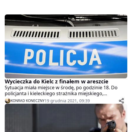
Wycieczka do Kielc z finałem w areszcie
Sytuacja miała miejsce w środę, po godzinie 18. Do
policjanta i kieleckiego strażnika miejskiego,
pełniących służbę na terenie jednej z kieleckich galerii
19 grudnia 2021, 09:39
KONRAD KONECZNY
dotarła informacja o rabusiu, grasującym w sklepach
odzieżowych. Pracownicy jednej z placówek wskazali
stróżom prawa mężczyznę, który próbował ukraść
obuwie. Mundurowi ujawnili też przy 22- latku
ometkowane ubranie, które najprawdopodobniej