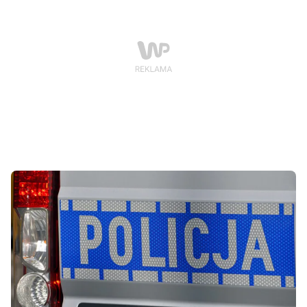
dużo czasu, by pozytywnie zakończyć całą sprawę. W
środowy wieczór dotarli do 41- latka, podejrzewanego
o dokonanie kradzieży. Potwierdzeniem trafności
przypuszczeń kryminalnych był znajdujący się na
posesji motocykl. 41- latek, który w swoim organizmie
miał blisko 2,5 promila, został zatrzymany.