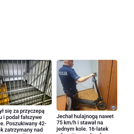
ył się za przyczepą
Jechał hulajnogą nawet
u i podał fałszywe
75 km/h i stawał na
e. Poszukiwany 42-
jednym kole. 16-latek
ek zatrzymany nad