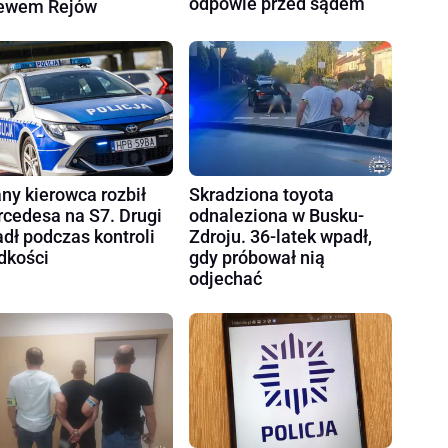
odpowie przed sądem
ewem Rejów
Skradziona toyota
any kierowca rozbił
odnaleziona w Busku-
cedesa na S7. Drugi
Zdroju. 36-latek wpadł,
dł podczas kontroli
gdy próbował nią
dkości
odjechać