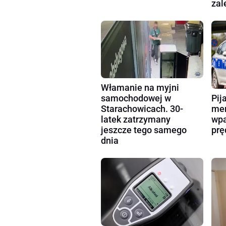
zal
Włamanie na myjni
Pij
samochodowej w
mer
Starachowicach. 30-
wpa
latek zatrzymany
prę
jeszcze tego samego
dnia