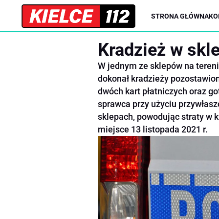
STRONA GŁÓWNA
KO
Kradzież w skl
W jednym ze sklepów na tereni
dokonał kradzieży pozostawio
dwóch kart płatniczych oraz g
sprawca przy użyciu przywłasz
sklepach, powodując straty w k
miejsce 13 listopada 2021 r.