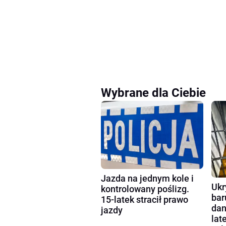
Wybrane dla Ciebie
Jazda na jednym kole i
Ukr
kontrolowany poślizg.
bar
15-latek stracił prawo
dan
jazdy
lat