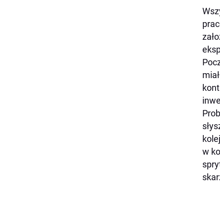
Wszy
prac
zało
eksp
Pocz
miał
kont
inwe
Prob
słys
kole
w ko
spry
skar