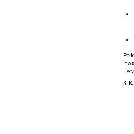
Poli
inwe
i ws
K. K.