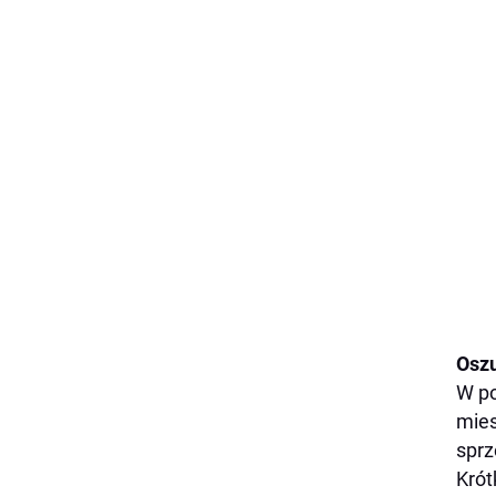
Oszu
W po
mies
sprz
Krót