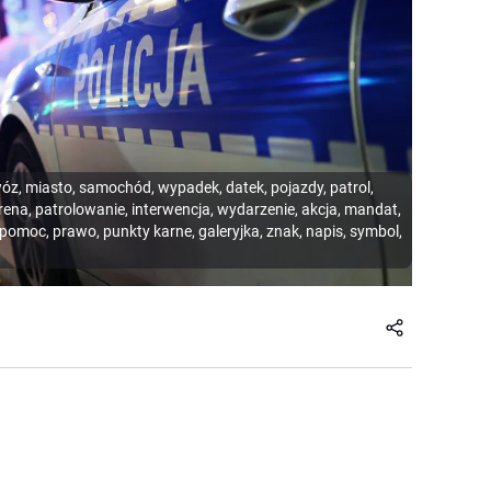
wóz, miasto, samochód, wypadek, datek, pojazdy, patrol,
yrena, patrolowanie, interwencja, wydarzenie, akcja, mandat,
pomoc, prawo, punkty karne, galeryjka, znak, napis, symbol,