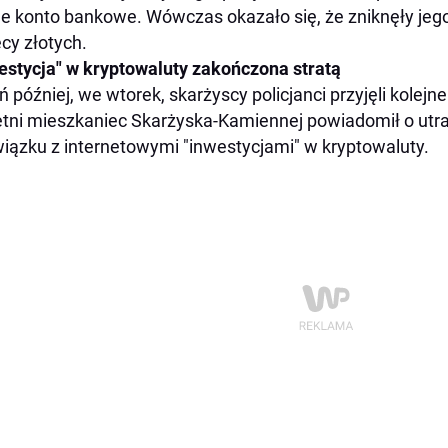
e konto bankowe. Wówczas okazało się, że zniknęły jego
ęcy złotych.
estycja" w kryptowaluty zakończona stratą
ń później, we wtorek, skarżyscy policjanci przyjęli kole
etni mieszkaniec Skarżyska-Kamiennej powiadomił o utra
iązku z internetowymi "inwestycjami" w kryptowaluty.