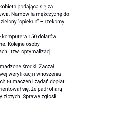
kobieta podająca się za
ktywa. Namówiła mężczyznę do
dzielony "opiekun" – rzekomy
ie komputera 150 dolarów
ne. Kolejne osoby
h i tzw. optymalizacji
romadzone środki. Zaczął
ej weryfikacji i wnoszenia
ych tłumaczeń i żądań dopłat
entował się, że padł ofiarą
y złotych. Sprawę zgłosił