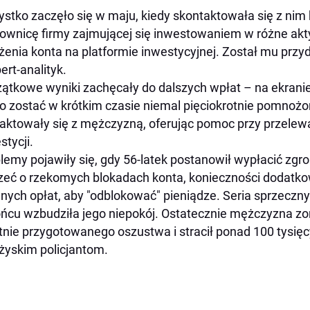
stko zaczęło się w maju, kiedy skontaktowała się z nim 
ownicę firmy zajmującej się inwestowaniem w różne a
żenia konta na platformie inwestycyjnej. Został mu przy
ert-analityk.
ątkowe wyniki zachęcały do dalszych wpłat – na ekran
o zostać w krótkim czasie niemal pięciokrotnie pomnożo
aktowały się z mężczyzną, oferując pomoc przy przelewac
stycji.
lemy pojawiły się, gdy 56-latek postanowił wypłacić zg
zeć o rzekomych blokadach konta, konieczności dodatkow
jnych opłat, aby "odblokować" pieniądze. Seria sprzeczn
ńcu wzbudziła jego niepokój. Ostatecznie mężczyzna zori
tnie przygotowanego oszustwa i stracił ponad 100 tysięc
żyskim policjantom.