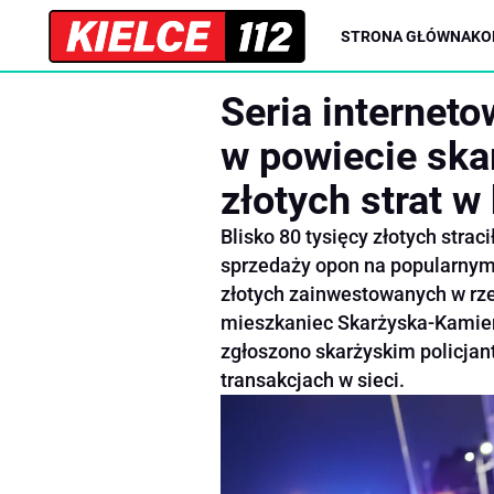
STRONA GŁÓWNA
KO
Seria internet
w powiecie ska
złotych strat w 
Blisko 80 tysięcy złotych stra
sprzedaży opon na popularnym
złotych zainwestowanych w rzek
mieszkaniec Skarżyska-Kamien
zgłoszono skarżyskim policjan
transakcjach w sieci.