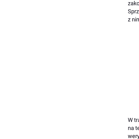
zako
Sprz
z ni
W tr
na t
wery