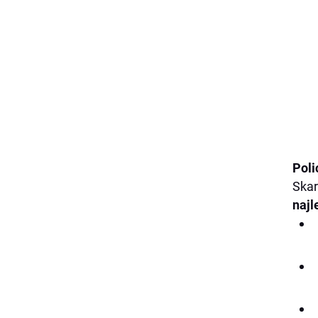
Poli
Skar
najl