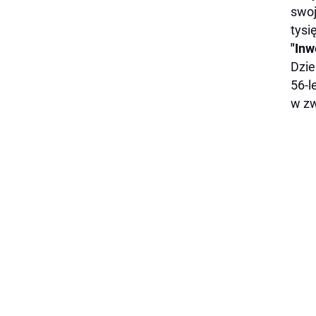
swoj
tysi
"Inw
Dzie
56-l
w zw