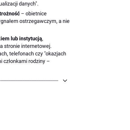
ualizacji danych".
trożność
– obietnice
sygnałem ostrzegawczym, a nie
iem lub instytucją
,
a stronie internetowej.
ch, telefonach czy "okazjach
i członkami rodziny –