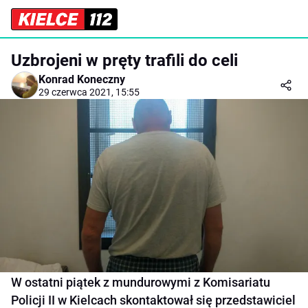
Uzbrojeni w pręty trafili do celi
Konrad Koneczny
29 czerwca 2021, 15:55
W ostatni piątek z mundurowymi z Komisariatu
Policji II w Kielcach skontaktował się przedstawiciel