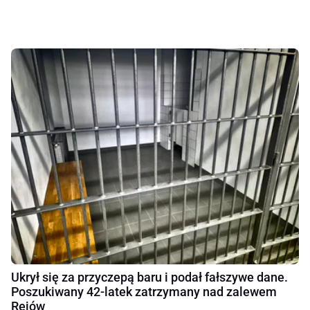
Ukrył się za przyczepą baru i podał fałszywe dane.
Poszukiwany 42-latek zatrzymany nad zalewem
Rejów