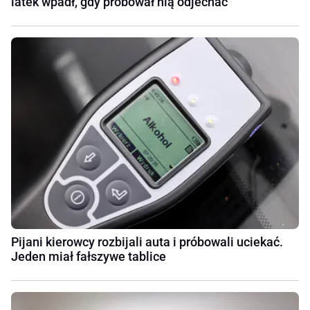
latek wpadł, gdy próbował nią odjechać
Pijani kierowcy rozbijali auta i próbowali uciekać.
Jeden miał fałszywe tablice